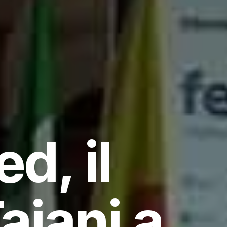
d, il
ajani a