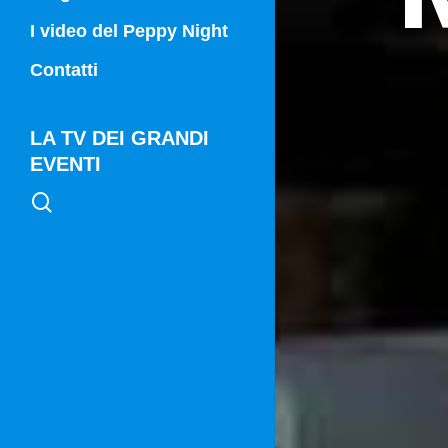
Campania Sport
I video del Peppy Night
Vg21
Contatti
Vg21 Mattina
LA TV DEI GRANDI
EVENTI
search