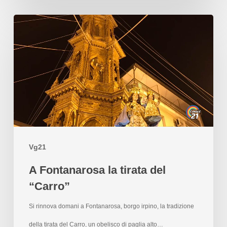
Vg21
A Fontanarosa la tirata del
“Carro”
Si rinnova domani a Fontanarosa, borgo irpino, la tradizione
della tirata del Carro, un obelisco di paglia alto…