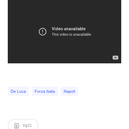
De Luca
Forza Italia
Napoli
Vg21