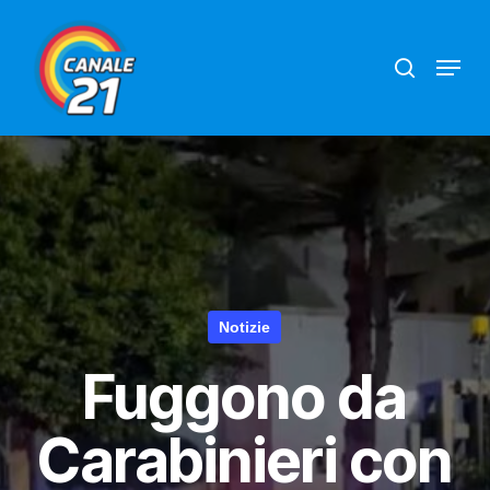
Skip
search
Menu
to
main
content
Notizie
Fuggono da
Carabinieri con