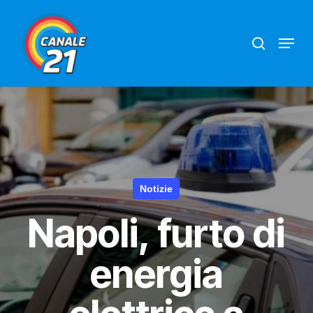
Skip
search
Menu
to
main
content
Notizie
Napoli, furto di
energia