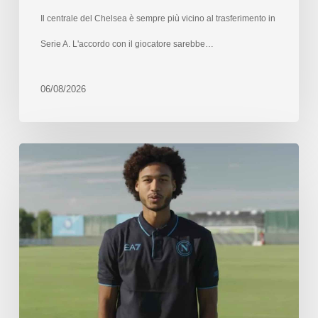
Il centrale del Chelsea è sempre più vicino al trasferimento in
Serie A. L'accordo con il giocatore sarebbe…
06/08/2026