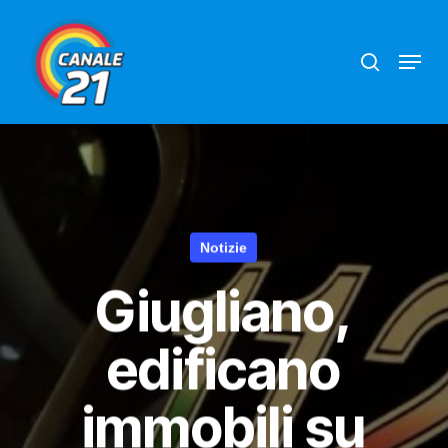
Skip
search
Menu
to
main
content
Notizie
Giugliano,
edificano
immobili su