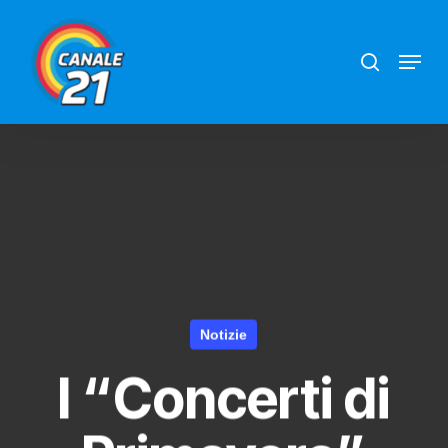
Skip
search
Menu
to
main
content
Notizie
I “Concerti di