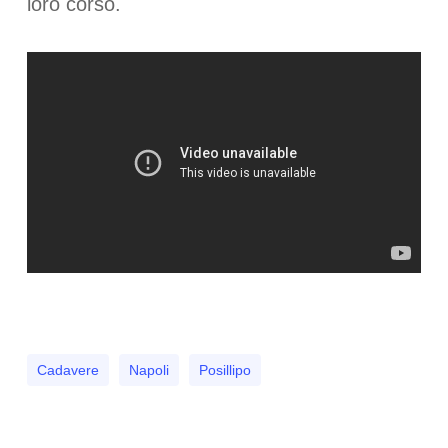
loro corso.
Cadavere
Napoli
Posillipo