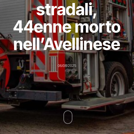
stradali,
44enne morto
nell’Avellinese
06/08/2025