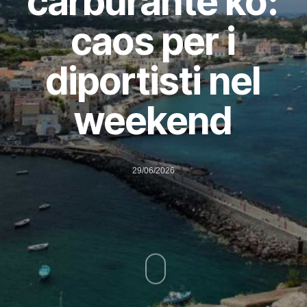
carburante ko:
caos per i
diportisti nel
weekend
29/06/2026