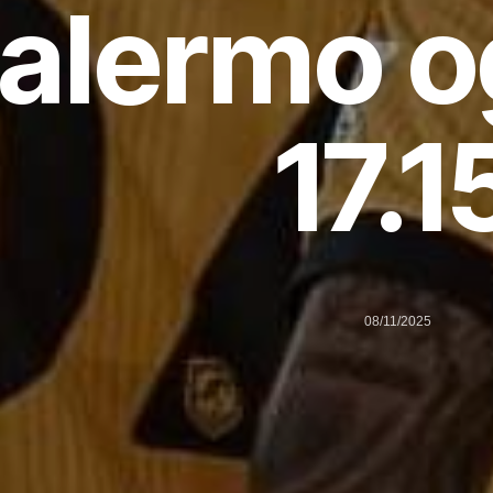
alermo og
17.1
08/11/2025