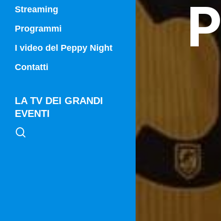
P
Streaming
Programmi
Campania Sport
I video del Peppy Night
Vg21
Contatti
Vg21 Mattina
LA TV DEI GRANDI
EVENTI
search