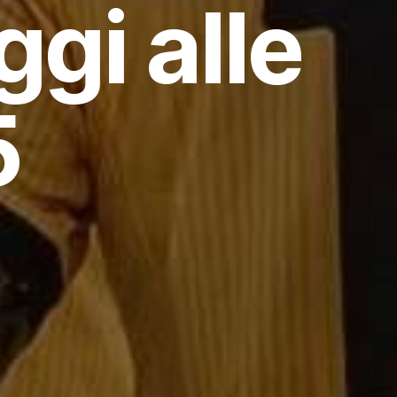
gi alle
5