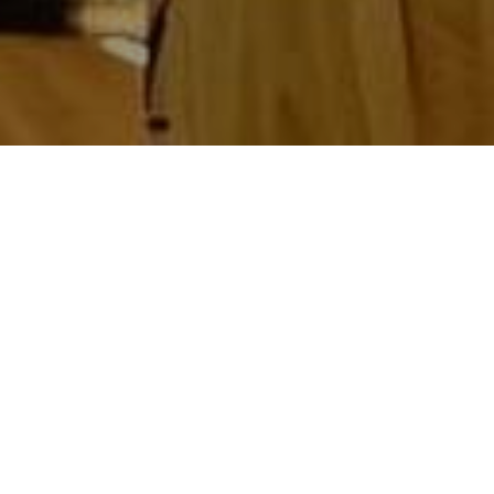
rmo gara in programma oggi alle 17.15, che
on obiettivi differenti ma uguale fame di
 mentre i rosanero puntano a consolidare la
e sfruttare il fattore campo. Il tecnico