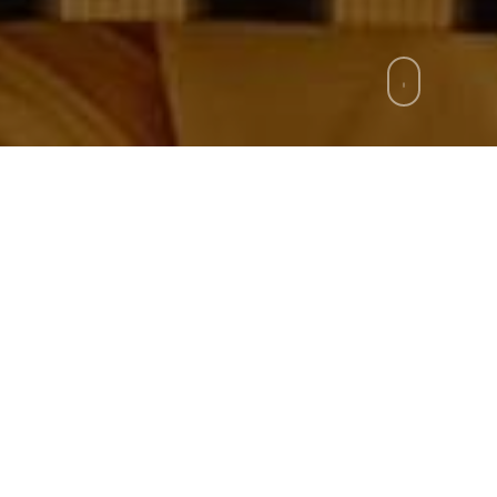
zie
»
Juve Stabia-Palermo oggi alle 17.15
nti” si accende l’atmosfera per Juve Stabia-Pale
ensità e spettacolo. Le due squadre si presentano c
pani cercano riscatto dopo un periodo altalenante,
ione nella parte alta della classifica.
a arriva al match con il desiderio di voltare pagina 