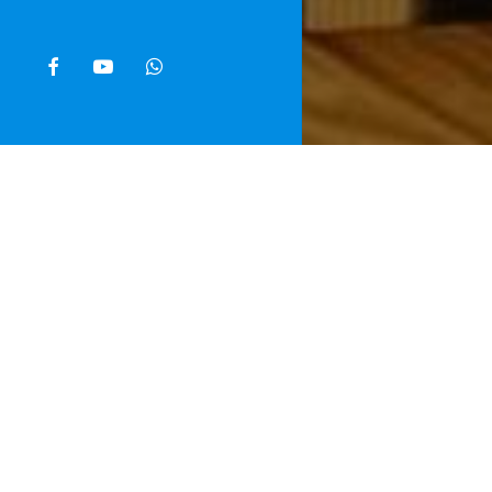
facebook
youtube
whatsapp
Home
»
Noti
Al “Romeo Me
promette int
punti. I cam
propria posiz
La Juve Stabi