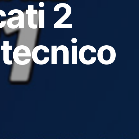
cati 2
 tecnico