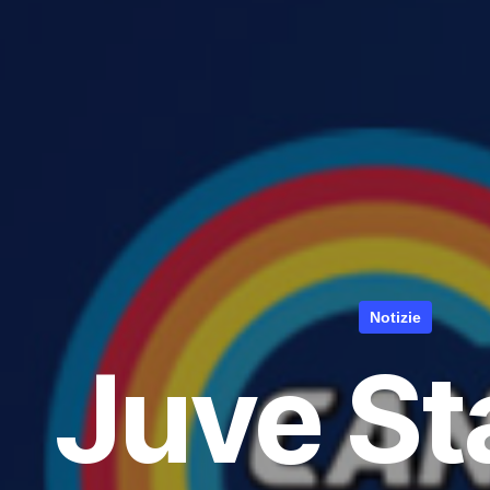
Notizie
Juve St