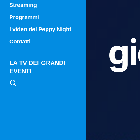
Streaming
Programmi
Campania Sport
I video del Peppy Night
gi
Vg21
Contatti
Vg21 Mattina
LA TV DEI GRANDI
EVENTI
search