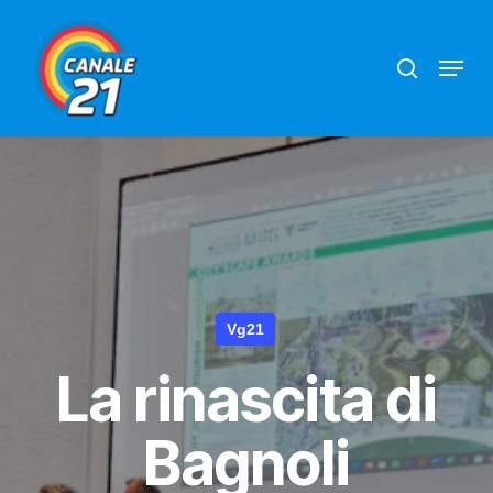
Skip
search
Menu
to
main
content
Vg21
La rinascita di
Bagnoli