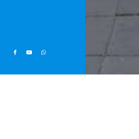
facebook
youtube
whatsapp
Home
»
Noti
Anche a Napol
prendere in p