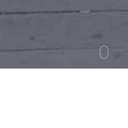
zie
»
“Le casette dei libri” a Chiaia e Posillipo
i sono state installate le casette dei libri, piccol
restito un volume in maniera gratuita per poi restitui