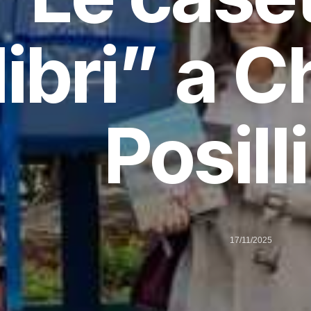
libri” a C
Posill
17/11/2025