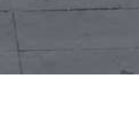
e biblioteche all’aperto dove chiunque può
rlo dopo la lettura. L’iniziativa è stata