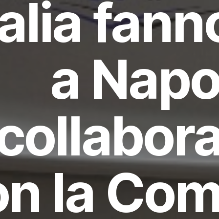
talia fan
a Napol
collabor
on la Com