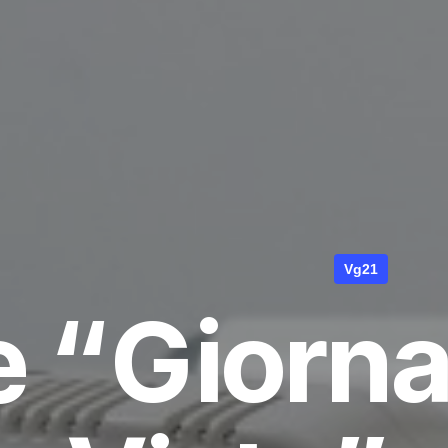
Vg21
e “Giorna