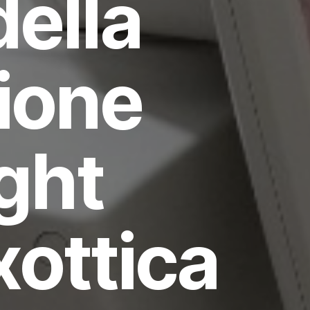
della
ione
ght
xottica