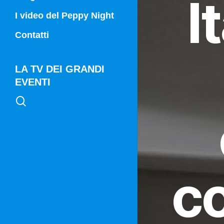
I
Campania Sport
I video del Peppy Night
Vg21
Contatti
Vg21 Mattina
LA TV DEI GRANDI
EVENTI
search
c