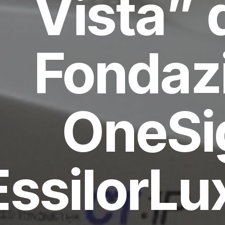
Vista” 
Fondaz
OneSi
EssilorLu