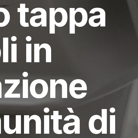
no tappa
i in
azione
unità di