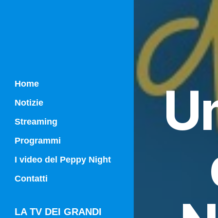
Um
Home
Notizie
Streaming
Programmi
Campania Sport
I video del Peppy Night
Vg21
Contatti
Vg21 Mattina
LA TV DEI GRANDI