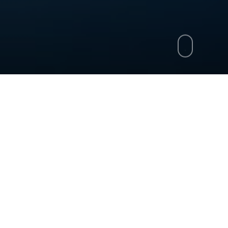
grammazione
»
Campania Sport
»
Le pagelle di 
i Umberto Chiariello dopo Atalanta-Napoli 2-3. Il Na
 più importanti della stagione, Umberto Chiariello n
ienze per gli azzurri e c’è una novità assoluta nei t