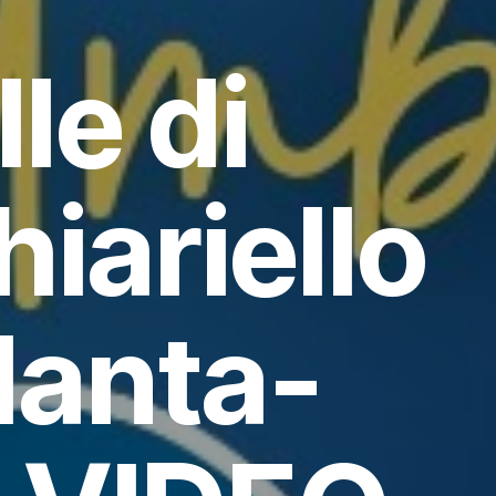
le di
iariello
lanta-