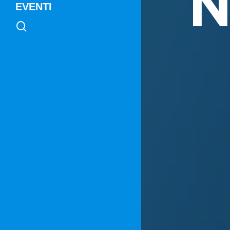
N
EVENTI
search