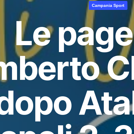
Campania Sport
Le pagel
berto Ch
dopo Ata