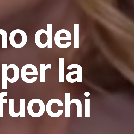
o del
per la
 fuochi