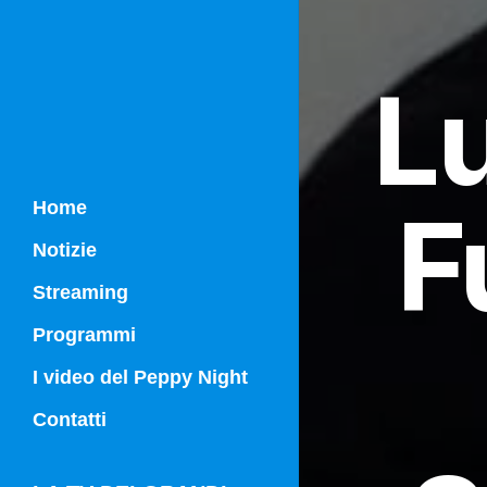
Lu
F
Home
Notizie
Streaming
Programmi
Campania Sport
I video del Peppy Night
Vg21
Contatti
Vg21 Mattina