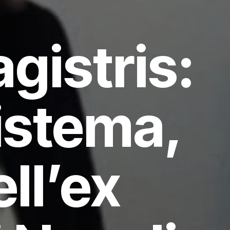
gistris:
sistema,
ell’ex