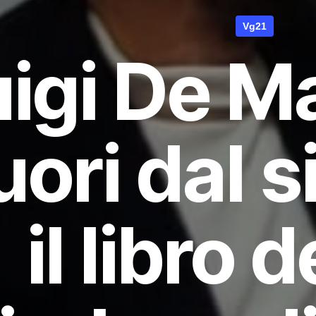
Vg21
igi De Ma
uori dal 
il libro d