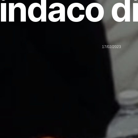
indaco di
17/02/2023