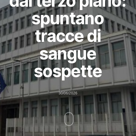
dal terzo piano:
spuntano
tracce di
sangue
sospette
30/06/2026