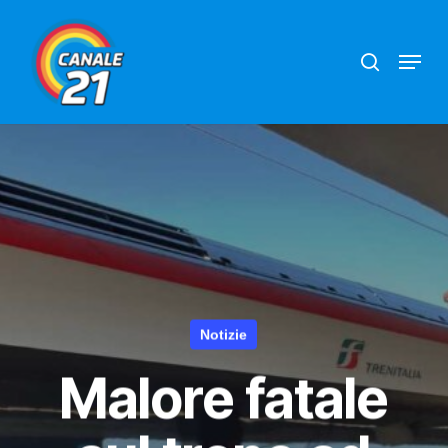
Skip
search
Menu
to
main
content
Notizie
Malore fatale