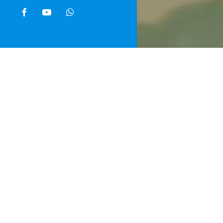
facebook
youtube
whatsapp
Home
»
Noti
Il President
della Scuola
La cerimonia
cittadino. Il
della Giustiz
numerosi stud