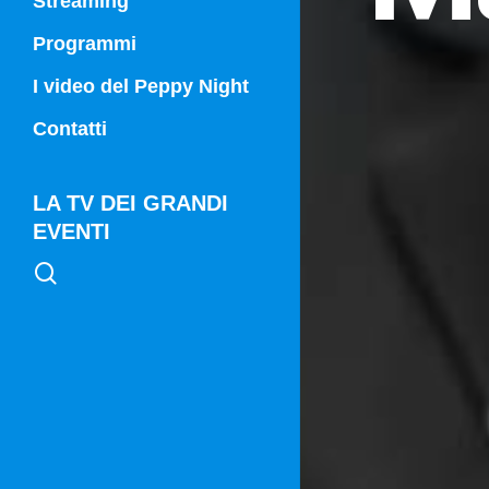
Streaming
Programmi
Campania Sport
I video del Peppy Night
Vg21
Contatti
Vg21 Mattina
LA TV DEI GRANDI
EVENTI
search