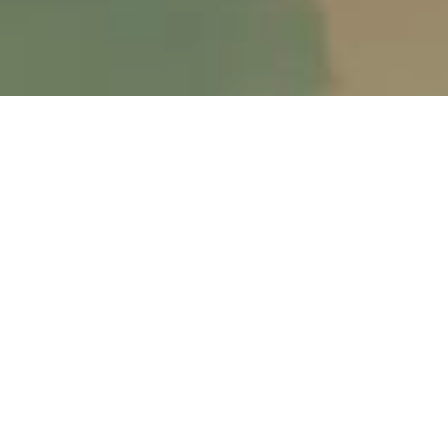
a Napoli per inaugurare l’anno accademico
 a Castel Capuano, l’ex storico Tribunale
e Superiore di Magistratura, del viceministro
peranno autorità istituzionali e giudiziarie e
Durante l’incontro, il Presidente Mattarella