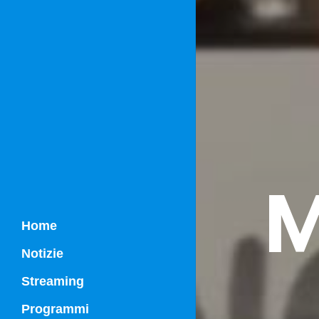
M
Home
Notizie
Streaming
Programmi