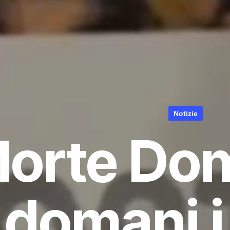
Notizie
orte Do
domani i