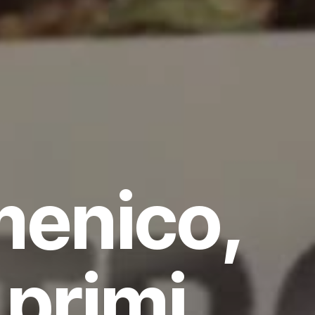
menico,
 primi