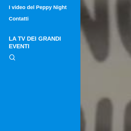
Campania Sport
I video del Peppy Night
Vg21
Contatti
Vg21 Mattina
LA TV DEI GRANDI
EVENTI
search