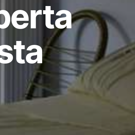
perta
sta