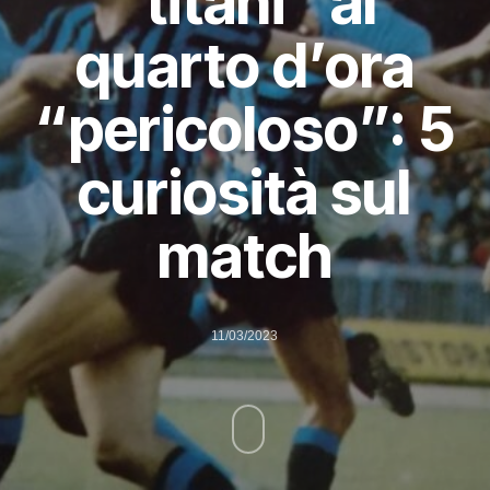
“titani” al
quarto d’ora
“pericoloso”: 5
curiosità sul
match
11/03/2023