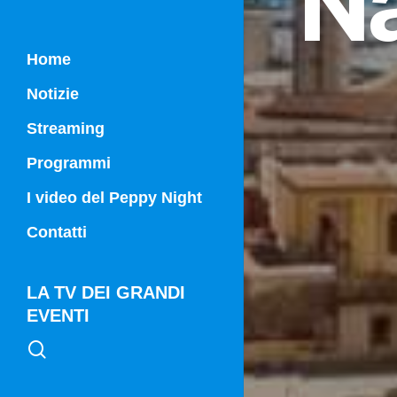
N
Home
Notizie
Streaming
Programmi
Campania Sport
I video del Peppy Night
Vg21
Contatti
Vg21 Mattina
LA TV DEI GRANDI
EVENTI
search