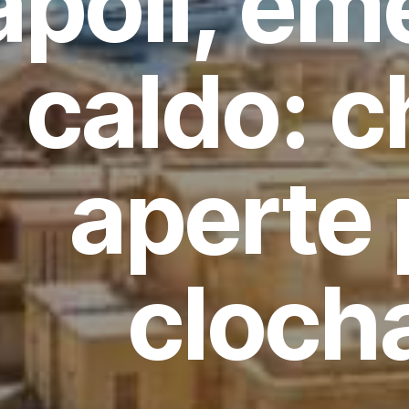
apoli, em
caldo: c
aperte 
cloch