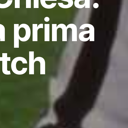
à prima
tch