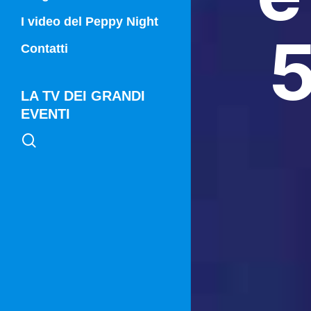
Campania Sport
I video del Peppy Night
5
Vg21
Contatti
Vg21 Mattina
LA TV DEI GRANDI
EVENTI
search