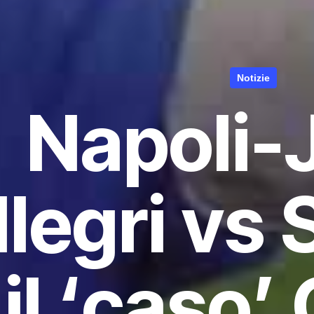
Notizie
Napoli-
legri vs 
 il ‘caso’