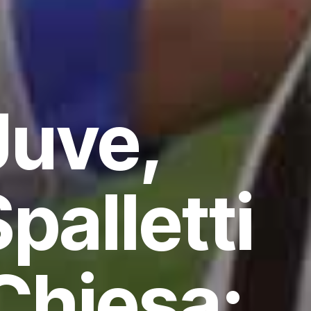
Juve,
Spalletti
 Chiesa: