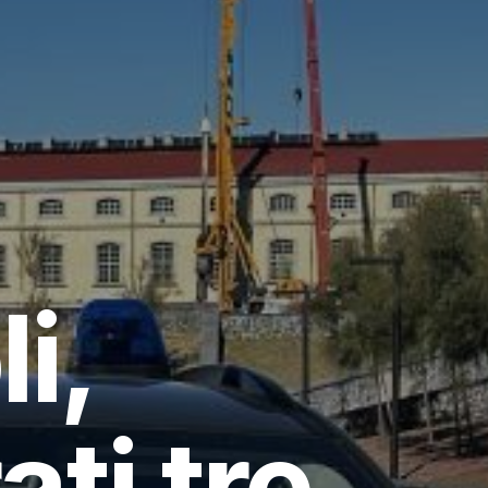
i,
ti tre