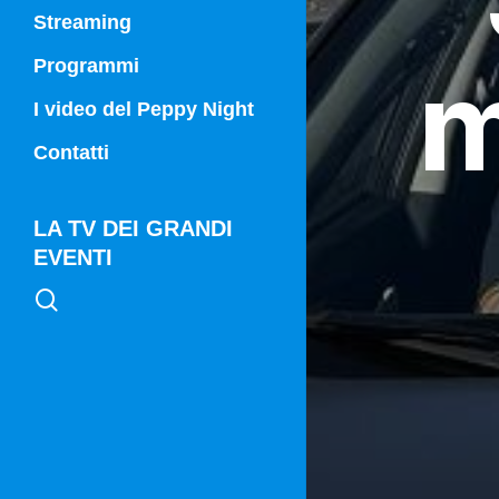
Streaming
m
Programmi
Campania Sport
I video del Peppy Night
Vg21
Contatti
Vg21 Mattina
LA TV DEI GRANDI
EVENTI
search