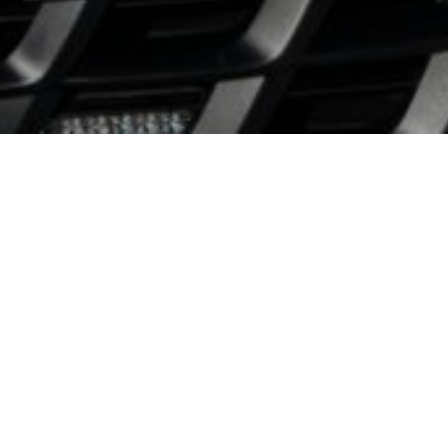
contraffatti
e, in alcuni casi, contraffatti – sono stati
ambito di un piano straordinario di controlli
verifiche 62 persone sono state segnalate alla
mentre per altre 48 è scattata la denuncia
i contraffazione, frode in commercio e