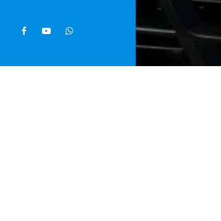
facebook
youtube
whatsapp
Home
»
Noti
Tre milioni di
sequestrati d
che ha riguar
Camera di Co
alle competen