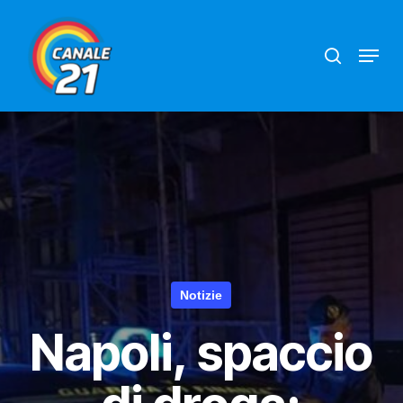
Skip
search
Menu
to
main
content
Notizie
Napoli, spaccio