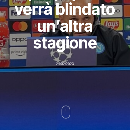
verrà blindato
un’altra
stagione
24/02/2023