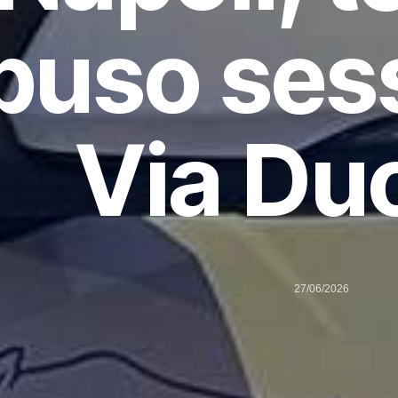
buso sess
Via D
27/06/2026