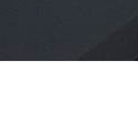
omo
tentava di abusarla. E’ accaduto in Via
in città per il progetto Erasmus. Secondo
ell’androne di un palazzo, tentando di