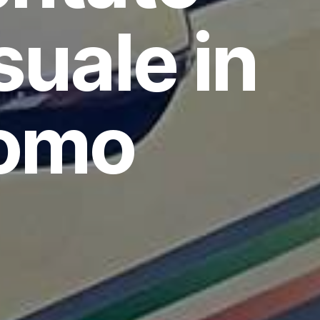
uale in
uomo