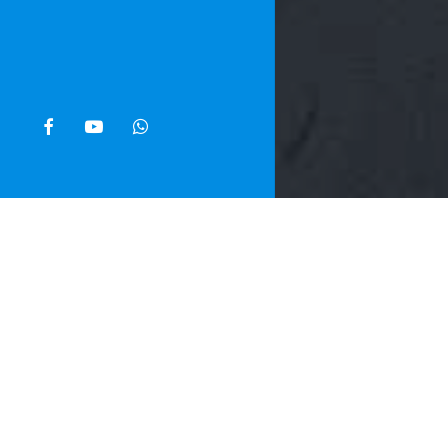
facebook
youtube
whatsapp
Home
»
Noti
Ha reagito c
Duomo, a Nap
quanto emers