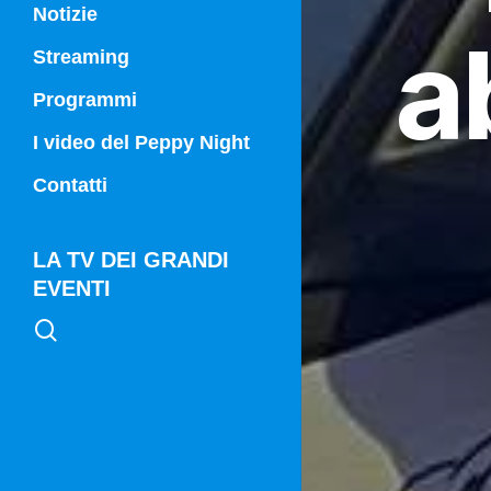
Notizie
a
Streaming
Programmi
Campania Sport
I video del Peppy Night
Vg21
Contatti
Vg21 Mattina
LA TV DEI GRANDI
EVENTI
search