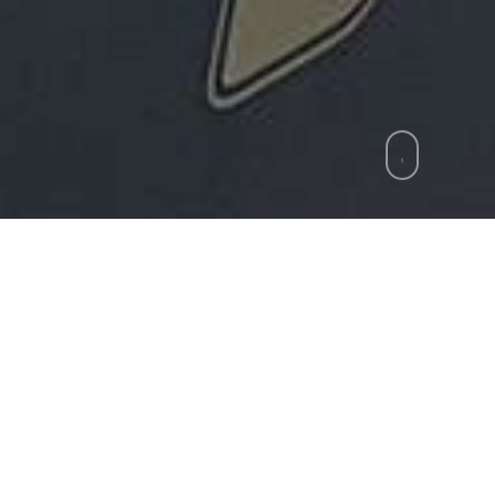
zie
»
Napoli, tentato abuso sessuale in Via Du
on forza, riuscendo a mettere in fuga l’aggressore 
oli, ai danni di una giovane studentessa francese 
o, l’uomo avrebbe sorpreso la 21enne alle spalle n