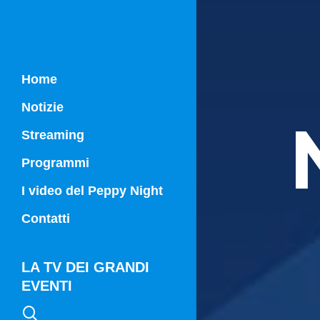
Home
Notizie
Streaming
Programmi
Campania Sport
I video del Peppy Night
Vg21
Contatti
Vg21 Mattina
LA TV DEI GRANDI
EVENTI
search