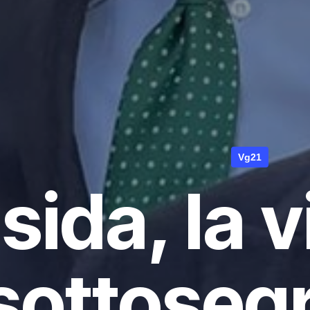
Vg21
sida, la v
sottosegr