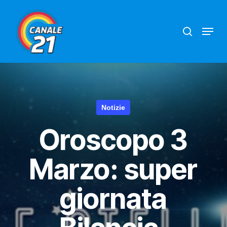
Skip
search
Menu
to
main
content
Notizie
Oroscopo 3
Marzo: super
giornata