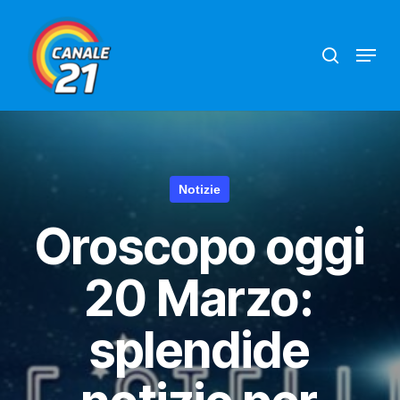
Skip
search
Menu
to
main
content
Notizie
Oroscopo oggi
20 Marzo:
splendide