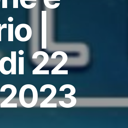
io |
di 22
 2023