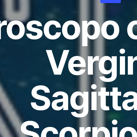
roscopo o
Vergi
Sagitta
Scorpio