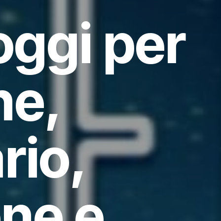
ggi per
ne,
rio,
ne e