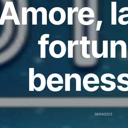
Amore, l
fortun
benes
08/04/2023