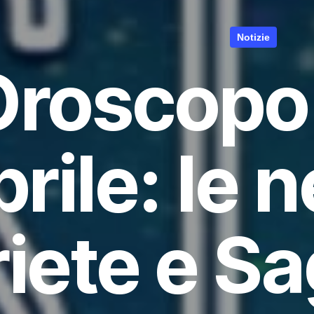
Notizie
Oroscopo 
rile: le 
iete e Sa