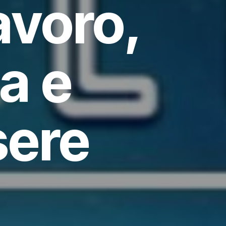
avoro,
a e
sere