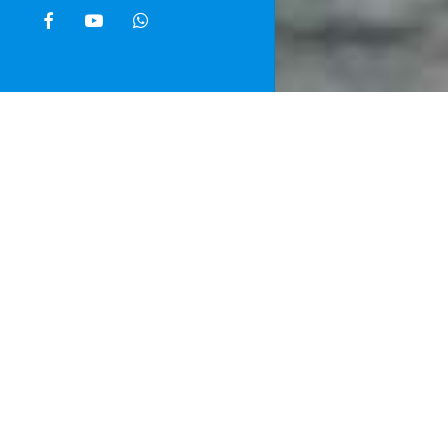
facebook
youtube
whatsapp
Home
»
Noti
Nei quarti di
che vive sui c
all’uno-due M
Tutto facile
11.