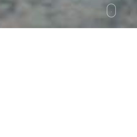
zie
»
Pallanuoto, playoff e playout del campiona
 finale playoff, alla Scandone Posillipo piega 11-10 
ostanti batti e ribatti tra le due rivali. I partenopei
attiello-Bertoli per l’11-9: a nulla vale la rete finale
, per la Pro Recco. Alla Sciorba i biancocelesti d