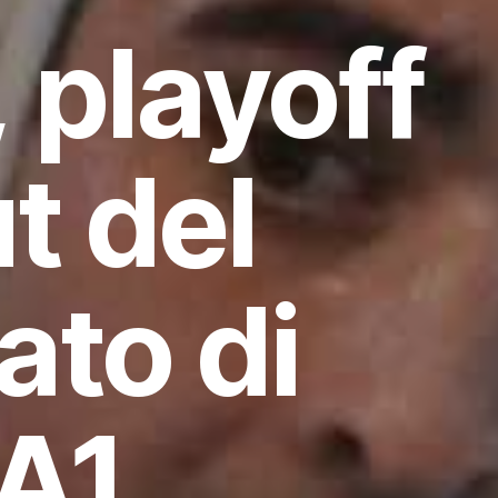
 playoff
t del
to di
 A1