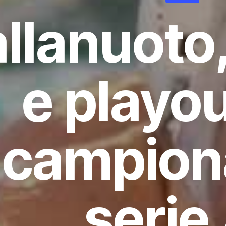
llanuoto,
e playou
campiona
serie