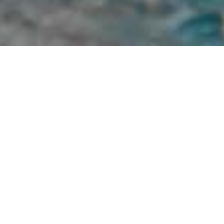
to di serie A1
la Pallanuoto Trieste e vince una battaglia
 piazzano il break nel finale di partita grazie
 siglata da Pietro Faraglia per l’11-10.
ominano la Roma Vis Nova con un roboante 25-