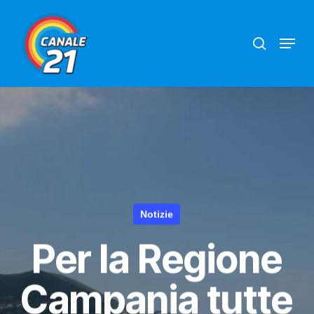
Skip
search
Menu
to
main
content
Notizie
Per la Regione
Campania tutte