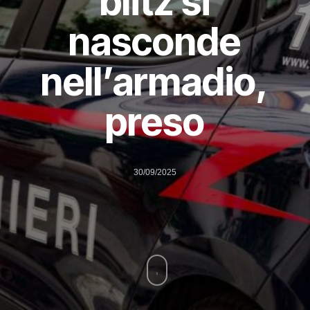
blitz si
nasconde
nell’armadio,
preso
30/09/2025