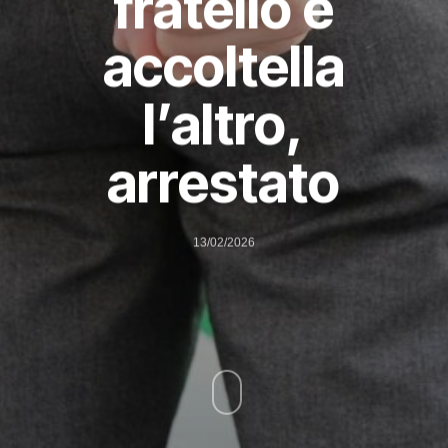
fratello e
accoltella
l’altro,
arrestato
13/02/2026