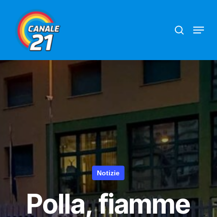
Skip
search
Menu
to
main
content
Notizie
Polla, fiamme