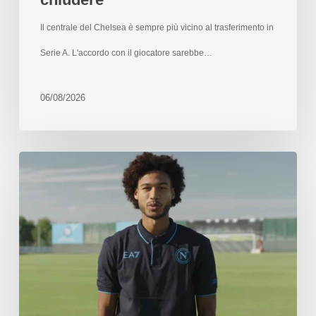
Il centrale del Chelsea è sempre più vicino al trasferimento in
Serie A. L'accordo con il giocatore sarebbe…
06/08/2026