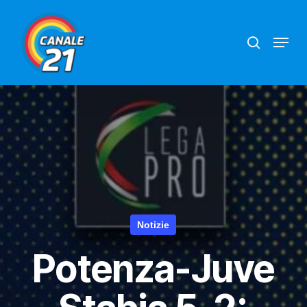
Skip
search
Menu
to
main
content
Notizie
Potenza-Juve