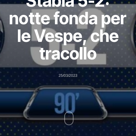
Stabia 5-2:
notte fonda per
le Vespe, che
tracollo
25/03/2023