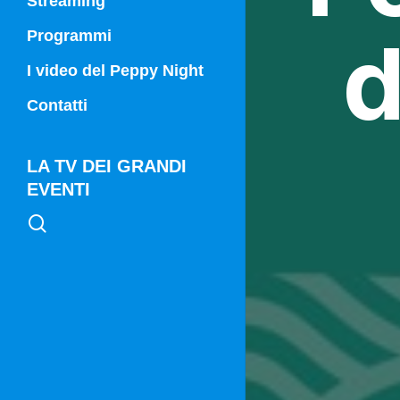
Streaming
d
Programmi
Campania Sport
I video del Peppy Night
Vg21
Contatti
Vg21 Mattina
LA TV DEI GRANDI
EVENTI
search