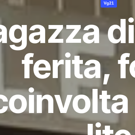
Vg21
agazza di
ferita, 
coinvolta