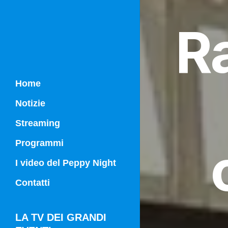
R
Home
Notizie
Streaming
Programmi
Campania Sport
I video del Peppy Night
Vg21
Contatti
Vg21 Mattina
LA TV DEI GRANDI