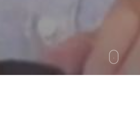
zie
»
Regionali, Mastella: non capisco ma mi a
 il segretario provinciale del PD De Luca che chied
lla giunta regionale, dall’altra il neo Governatore 