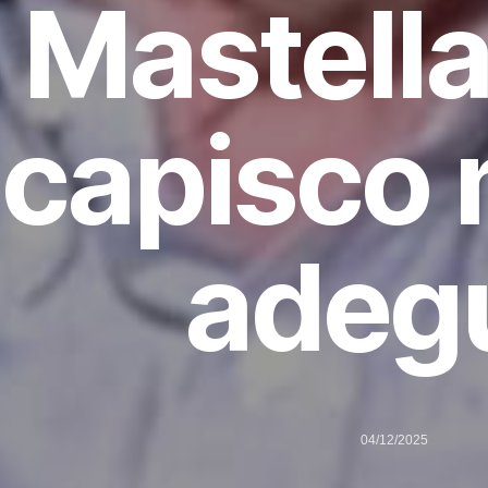
Mastella
capisco 
adeg
04/12/2025