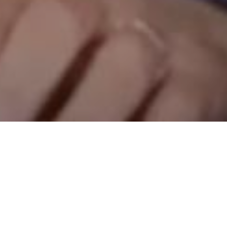
deguo
e di non lanciare ancora nomi sulla
che dichiara che non ci saranno consiglieri