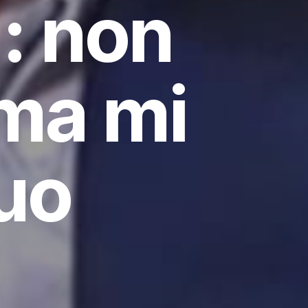
: non
ma mi
uo