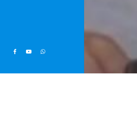
facebook
youtube
whatsapp
Home
»
Noti
Da una parte
formazione de