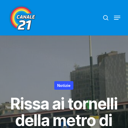
Skip
search
Menu
to
main
content
Notizie
Rissa ai tornelli
della metro di