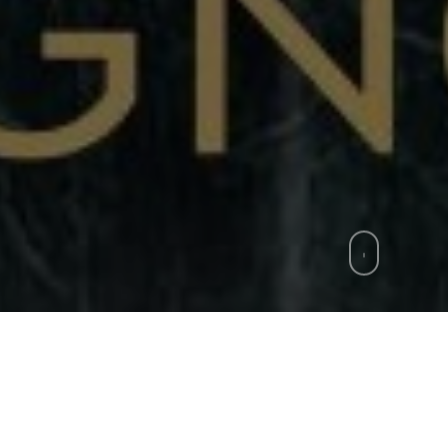
zie
»
S. Vincenzo Romano, torna il musicale su