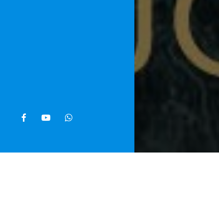
facebook
youtube
whatsapp
Home
»
Noti