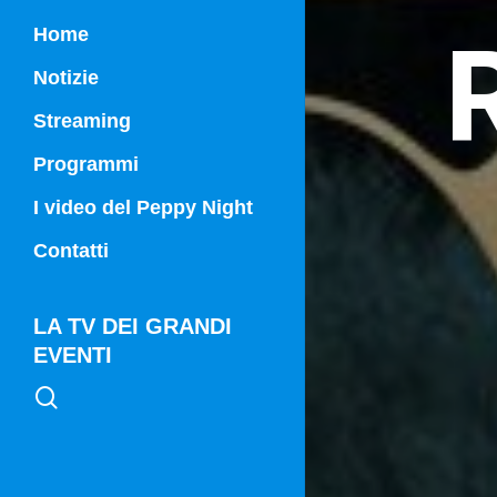
Home
Notizie
Streaming
Programmi
Campania Sport
I video del Peppy Night
Vg21
Contatti
Vg21 Mattina
LA TV DEI GRANDI
EVENTI
search