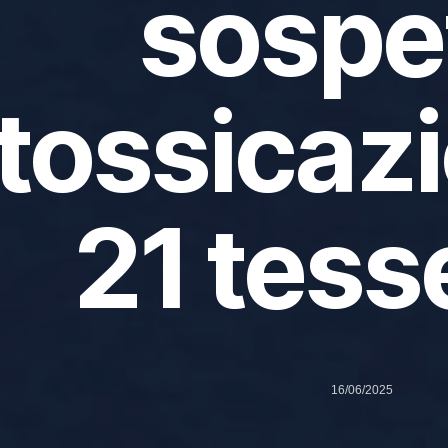
sospe
ntossicaz
21 tess
16/06/2025