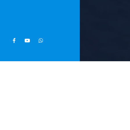
facebook
youtube
whatsapp
Home
»
Noti
Sono 21 i co
che ha deter
sull’aereo, l