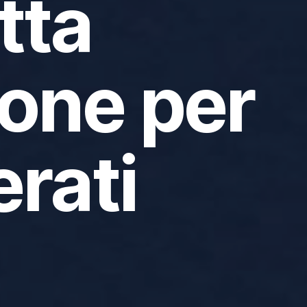
tta
ione per
erati