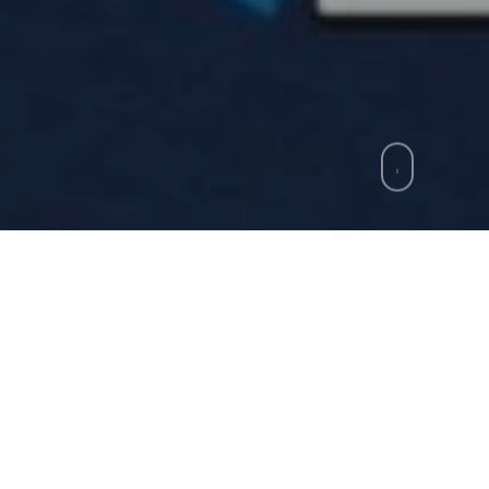
zie
»
Salernitana, sospetta intossicazione per 2
mponenti del gruppo squadra della salernitana vitt
minato malori dopo la gara disputata al Marassi. T
a colazione a sacco che era stata fatta preparare su