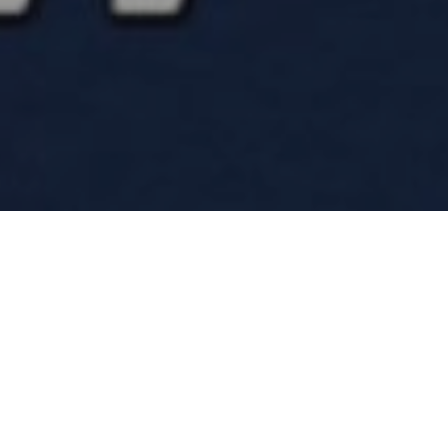
1 tesserati
ime di una grave intossicazione alimentare
utti avevano consumato, prima di salire
l posto. Durante il rientro, però, mentre si