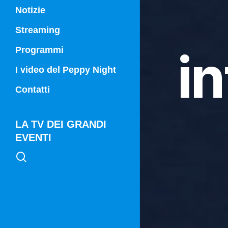
Notizie
Streaming
i
Programmi
Campania Sport
I video del Peppy Night
Vg21
Contatti
Vg21 Mattina
LA TV DEI GRANDI
EVENTI
search