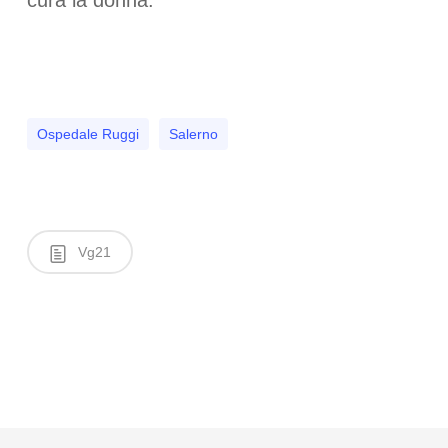
cura la donna.
Ospedale Ruggi
Salerno
Vg21