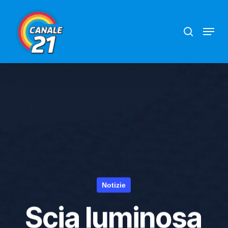
Skip
search
Menu
to
main
content
Notizie
Scia luminosa